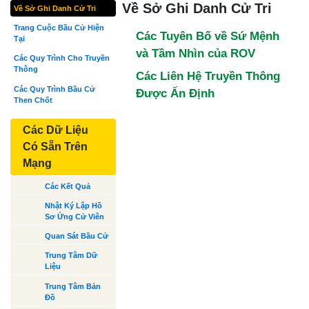
Về Sở Ghi Danh Cử Tri
Về Sở Ghi Danh Cử Tri
Trang Cuộc Bầu Cử Hiện
Các Tuyên Bố về Sứ Mệnh
Tại
và Tầm Nhìn của ROV
Các Quy Trình Cho Truyền
Thông
Các Liên Hệ Truyền Thông
Các Quy Trình Bầu Cử
Được Ấn Định
Then Chốt
Các Dữ Liệu
Có Sẵn Trên
Mạng
Các Kết Quả
Nhật Ký Lập Hồ
Sơ Ứng Cử Viên
Quan Sát Bầu Cử
Trung Tâm Dữ
Liệu
Trung Tâm Bản
Đồ