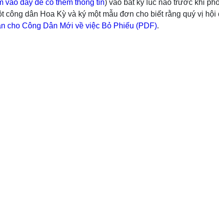
 vào đây để có thêm thông tin
) vào bất kỳ lúc nào trước khi 
t công dân Hoa Kỳ và ký một mẫu đơn cho biết rằng quý vị hội đ
 cho Công Dân Mới về việc Bỏ Phiếu (PDF)
.