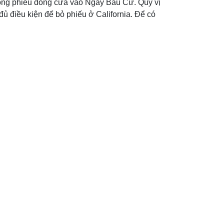
phòng phiếu đóng cửa vào Ngày Bầu Cử. Quý vị
ủ điều kiện để bỏ phiếu ở California. Để có