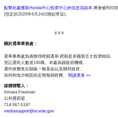
點擊此處獲取Honda中心投票中心的信息頁副本
將會被列印
(預定於2020年9月24日開始寄送)。
# # #
關於選舉事務處：
選舉事務處負責辦理橙縣選舉,橙縣是美國第五大投票轄區,
登記選民人數達190萬。本處為縣政府機構,
運作經費來自縣級一般基金以及聯邦政府、
加州和地方轄區的定期報銷經費。
閱讀更多 >>
媒體聯繫人：
Aimara Freeman
公共資訊官
714-567-5197
mediasupport@ocvote.gov