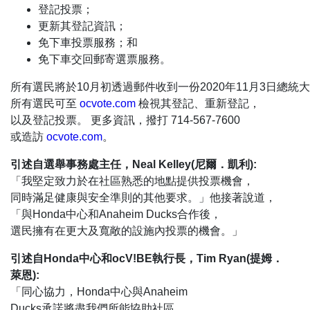
登記投票；
更新其登記資訊；
免下車投票服務；和
免下車交回郵寄選票服務。
所有選民將於10月初透過郵件收到一份2020年11月3日總統
所有選民可至
ocvote.com
檢視其登記、重新登記，
以及登記投票。 更多資訊，撥打 714-567-7600
或造訪
ocvote.com
。
引述自選舉事務處主任，Neal Kelley(尼爾．凱利):
「我堅定致力於在社區熟悉的地點提供投票機會，
同時滿足健康與安全準則的其他要求。」他接著說道，
「與Honda中心和Anaheim Ducks合作後，
選民擁有在更大及寬敞的設施內投票的機會。」
引述自Honda中心和ocV!BE執行長，Tim Ryan(提姆．
萊恩):
「同心協力，Honda中心與Anaheim
Ducks承諾將盡我們所能協助社區。