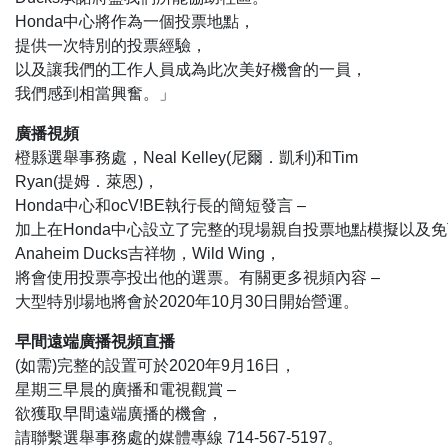
Honda中心將作為一個投票地點，
提供一次特別的投票經驗，
以及讓我們的工作人員成為此次美好機會的一員，
我們感到相當興奮。」
廣播視頻
橙縣選舉事務處，Neal Kelley(尼爾．凱利)和Tim
Ryan(提姆．萊恩)，
Honda中心和ocV!BE執行長的簡短發言 –
加上在Honda中心設立了完整的現場親自投票地點模擬以及
Anaheim Ducks吉祥物，Wild Wing，
將會使用投票亭投出他的選票。有關更多視頻內容 –
大型特別場地將會於2020年10月30日開始營運。
早間遠端廣播視頻直播
(如需)完整的設置可於2020年9月16日，
星期三早晨的廣播和電視觀賞 –
欲獲取早間遠端廣播的機會，
請聯繫選舉事務處的媒體專線 714-567-5197。