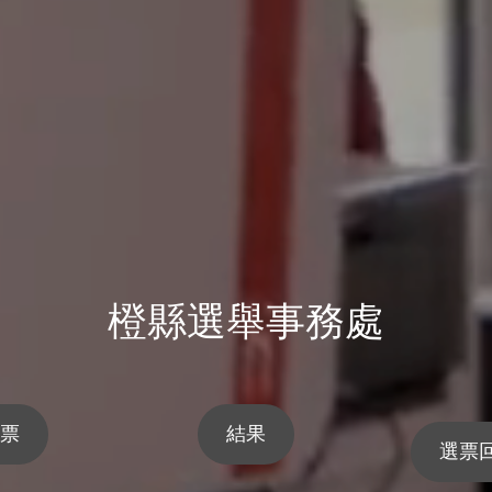
橙縣選舉事務處
選票
結果
選票