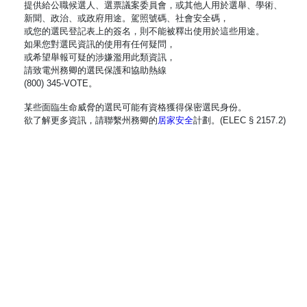
提供給公職候選人、選票議案委員會，或其他人用於選舉、學術、
新聞、政治、或政府用途。駕照號碼、社會安全碼，
或您的選民登記表上的簽名，則不能被釋出使用於這些用途。
如果您對選民資訊的使用有任何疑問，
或希望舉報可疑的涉嫌濫用此類資訊，
請致電州務卿的選民保護和協助熱線
(800) 345-VOTE。
某些面臨生命威脅的選民可能有資格獲得保密選民身份。
欲了解更多資訊，請聯繫州務卿的
居家安全
計劃。(ELEC § 2157.2)