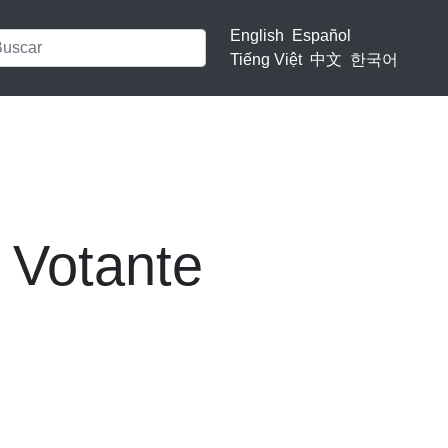
English
Español
Tiếng Việt
中文
한국어
 Votante