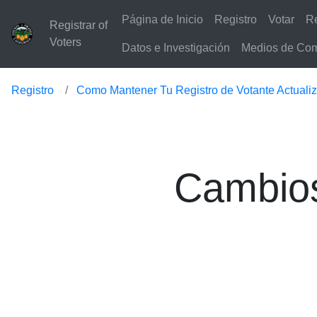
Página de Inicio
Registro
Votar
Re
Registrar of
Voters
Datos e Investigación
Medios de Com
Registro
Como Mantener Tu Registro de Votante Actuali
Cambios