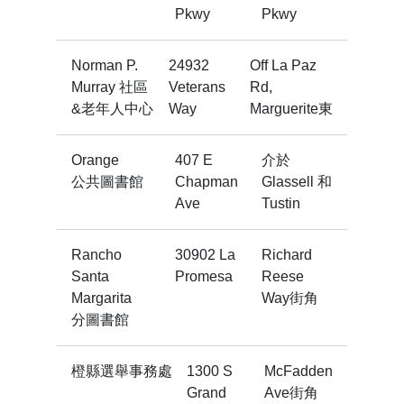
Pkwy
Pkwy
Norman P.
24932
Off La Paz
Murray 社區
Veterans
Rd,
&老年人中心
Way
Marguerite東
Orange
407 E
介於
公共圖書館
Chapman
Glassell 和
Ave
Tustin
Rancho
30902 La
Richard
Santa
Promesa
Reese
Margarita
Way街角
分圖書館
橙縣選舉事務處
1300 S
McFadden
Grand
Ave街角