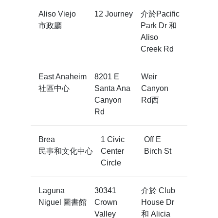
Aliso Viejo
12 Journey
介於Pacific
市政廳
Park Dr 和
Aliso
Creek Rd
East Anaheim
8201 E
Weir
社區中心
Santa Ana
Canyon
Canyon
Rd西
Rd
Brea
1 Civic
Off E
民事和文化中心
Center
Birch St
Circle
Laguna
30341
介於 Club
Niguel 圖書館
Crown
House Dr
Valley
和 Alicia