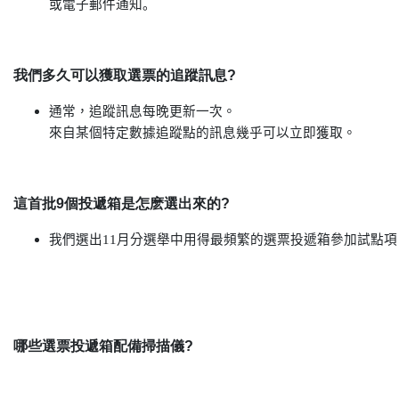
或電子郵件通知。
我們多久可以獲取選票的追蹤訊息?
通常，
追
蹤
訊
息每晚更新一次。
來自某個特定數據
追
蹤點的
訊
息幾乎可以立即獲取。
這首批9個投遞箱是怎麽選出來的?
我們選出
11
月分選舉中用得最頻繁的選票投遞箱參加試點項
哪些選票投遞箱配備掃描儀?