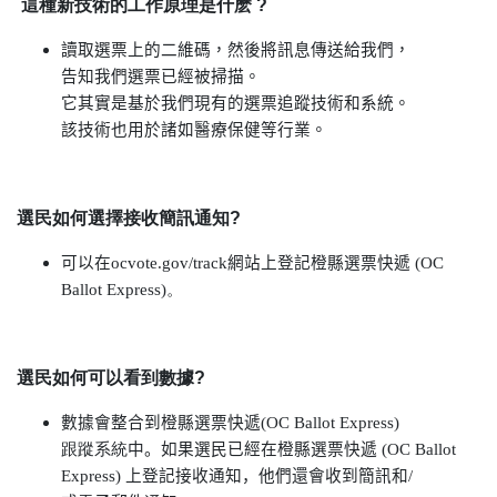
這種新技術的工作原理是什麽 ?
讀取選票上的二維碼，然後將
訊
息傳送給我們，
告知我們選票已經被掃描。
它其實是基於我們現有的選票
追
蹤技術和系統。
該技術也用於諸如醫療保健等行業。
選民如何選擇接收簡訊通知?
可以在
ocvote.gov/track
網站上登記橙縣選票快
遞
(OC
Ballot Express)。
選民如何可以看到數據?
數據會整合到橙縣選票快
遞
(OC Ballot Express)
跟蹤系統
中。如果選民已經在橙縣選票快
遞
(OC Ballot
Express)
上登記接收通知，他們還會收到
簡訊
和
/