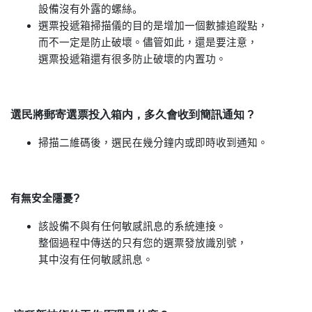
設備沒有外露的螺絲。
選票投遞箱掃描儀的目的是增加一個數據
追
蹤點，
而不一定是防止破壞。儘管如此，還是要注意，
選票投遞箱還有很多防止破壞的内置功。
選民將郵寄選票投入箱内，多久會收到簡訊通知 ?
掃描二維碼後，選民在幾分鐘内
或
即時收到通知。
?
有無安全隱憂
該設備不與有任何敏感
訊
息的系統連接。
整個過程中傳送的只有您的選票發放識別號，
其中沒有任何敏感
訊
息。