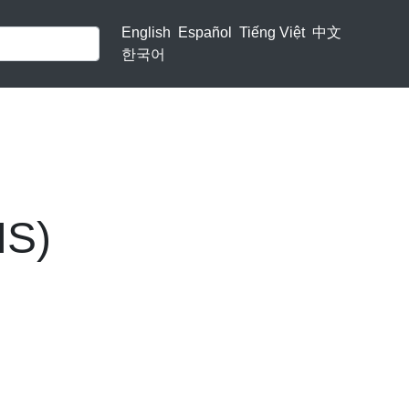
English
Español
Tiếng Việt
中文
한국어
S)