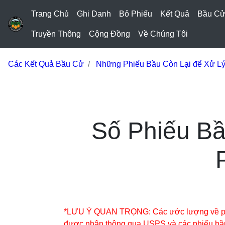
Trang Chủ
Ghi Danh
Bỏ Phiếu
Kết Quả
Bầu C
Truyền Thông
Cộng Đồng
Về Chúng Tôi
Các Kết Quả Bầu Cử
Những Phiếu Bầu Còn Lại để Xử L
Số Phiếu B
*LƯU Ý QUAN TRỌNG: Các ước lượng về phiếu
được nhận thông qua USPS và các phiếu bầu 