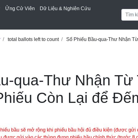
ử
Ửng Cử Viên
Dữ Liệu & Nghiên Cứu
ý
total ballots left to count
Số Phiếu Bầu-qua-Thư Nhận Từ
ầu-qua-Thư Nhận Từ
Phiếu Còn Lại để Đế
 bầu sẽ mở rộng khi phiếu bầu hội đủ điều kiện (được gửi 
được gửi vào các thùng đựng phiếu bầu chính thức (trước 8 g