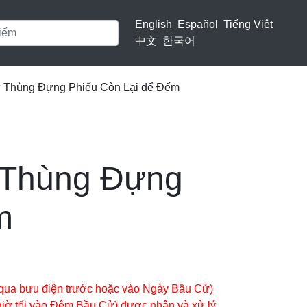
English
Español
Tiếng Việt
中文
한국어
 Thùng Đựng Phiếu Còn Lại để Đếm
 Thùng Đựng
m
qua bưu điện trước hoặc vào Ngày Bầu Cử)
iờ tối vào Đêm Bầu Cử) được nhận và xử lý.