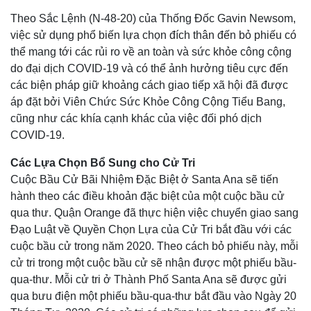
Theo Sắc Lệnh (N-48-20) của Thống Đốc Gavin Newsom,
việc sử dụng phổ biến lựa chọn đích thân đến bỏ phiếu có
thể mang tới các rủi ro về an toàn và sức khỏe công cộng
do đại dịch COVID-19 và có thể ảnh hưởng tiêu cực đến
các biện pháp giữ khoảng cách giao tiếp xã hội đã được
áp đặt bởi Viên Chức Sức Khỏe Công Cộng Tiểu Bang,
cũng như các khía cạnh khác của việc đối phó dịch
COVID-19.
Các Lựa Chọn Bổ Sung cho Cử Tri
Cuộc Bầu Cử Bãi Nhiệm Đặc Biệt ở Santa Ana sẽ tiến
hành theo các điều khoản đặc biệt của một cuộc bầu cử
qua thư. Quận Orange đã thực hiện việc chuyển giao sang
Đạo Luật về Quyền Chọn Lựa của Cử Tri bắt đầu với các
cuộc bầu cử trong năm 2020. Theo cách bỏ phiếu này, mỗi
cử tri trong một cuộc bầu cử sẽ nhận được một phiếu bầu-
qua-thư. Mỗi cử tri ở Thành Phố Santa Ana sẽ được gửi
qua bưu điện một phiếu bầu-qua-thư bắt đầu vào Ngày 20