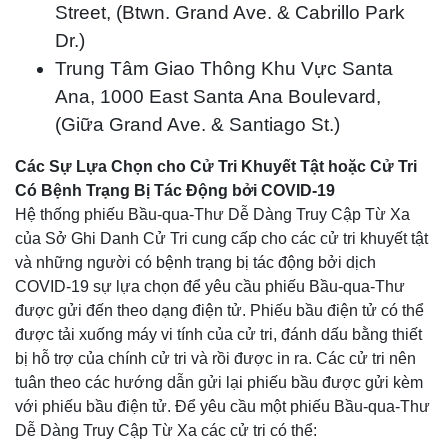
Street, (Btwn. Grand Ave. & Cabrillo Park
Dr.)
Trung Tâm Giao Thông Khu Vực Santa
Ana, 1000 East Santa Ana Boulevard,
(Giữa Grand Ave. & Santiago St.)
Các Sự Lựa Chọn cho Cử Tri Khuyết Tật hoặc Cử Tri
Có Bệnh Trạng Bị Tác Động bởi COVID-19
Hệ thống phiếu Bầu-qua-Thư Dễ Dàng Truy Cập Từ Xa
của Sở Ghi Danh Cử Tri cung cấp cho các cử tri khuyết tật
và những người có bệnh trạng bị tác động bởi dịch
COVID-19 sự lựa chọn để yêu cầu phiếu Bầu-qua-Thư
được gửi đến theo dạng điện tử. Phiếu bầu điện tử có thể
được tải xuống máy vi tính của cử tri, đánh dấu bằng thiết
bị hỗ trợ của chính cử tri và rồi được in ra. Các cử tri nên
tuân theo các hướng dẫn gửi lại phiếu bầu được gửi kèm
với phiếu bầu điện tử. Để yêu cầu một phiếu Bầu-qua-Thư
Dễ Dàng Truy Cập Từ Xa các cử tri có thể: