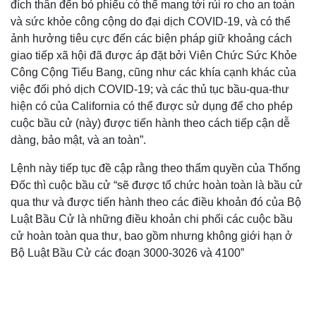
đích thân đến bỏ phiếu có thể mang tới rủi ro cho an toàn
và sức khỏe công cộng do đại dịch COVID-19, và có thể
ảnh hưởng tiêu cực đến các biện pháp giữ khoảng cách
giao tiếp xã hội đã được áp đặt bởi Viên Chức Sức Khỏe
Công Cộng Tiểu Bang, cũng như các khía cạnh khác của
việc đối phó dịch COVID-19; và các thủ tục bầu-qua-thư
hiện có của California có thể được sử dụng để cho phép
cuộc bầu cử (này) được tiến hành theo cách tiếp cận dễ
dàng, bảo mật, và an toàn”.
Lệnh này tiếp tục đề cập rằng theo thẩm quyền của Thống
Đốc thì cuộc bầu cử “sẽ được tổ chức hoàn toàn là bầu cử
qua thư và được tiến hành theo các điều khoản đó của Bộ
Luật Bầu Cử là những điều khoản chi phối các cuộc bầu
cử hoàn toàn qua thư, bao gồm nhưng không giới hạn ở
Bộ Luật Bầu Cử các đoạn 3000-3026 và 4100”