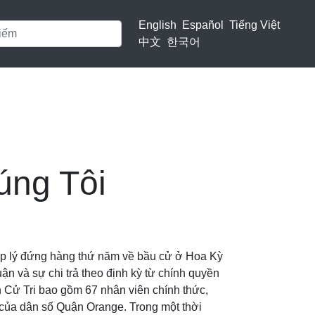
English
Español
Tiếng Việt
中文
한국어
úng Tôi
áp lý đứng hàng thứ năm về bầu cử ở Hoa Kỳ
ận và sự chi trả theo định kỳ từ chính quyền
 Cử Tri bao gồm 67 nhân viên chính thức,
 của dân số Quận Orange. Trong một thời