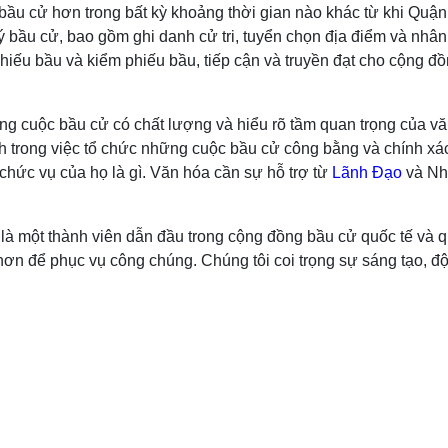
bầu cử hơn trong bất kỳ khoảng thời gian nào khác từ khi Quậ
lý bầu cử, bao gồm ghi danh cử tri, tuyển chọn địa điểm và nhâ
hiếu bầu và kiểm phiếu bầu, tiếp cận và truyền đạt cho cộng đ
ững cuộc bầu cử có chất lượng và hiểu rõ tầm quan trọng của v
h trong việc tổ chức những cuộc bầu cử công bằng và chính xác.
 chức vụ của họ là gì. Văn hóa cần sự hỗ trợ từ
Lãnh Đạo
và Nh
 một thành viên dẫn đầu trong cộng đồng bầu cử quốc tế và quố
ơn để phục vụ công chúng. Chúng tôi coi trọng sự sáng tạo, độ