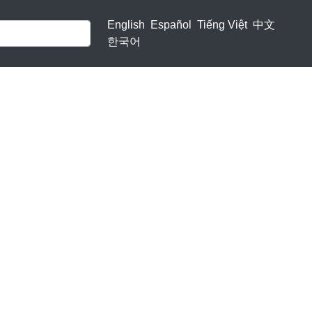
English
Español
Tiếng Việt
中文
한국어