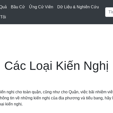
 Quả
Bầu Cử
Ửng Cử Viên
Dữ Liệu & Nghiên Cứu
Tôi
ị
Các Loại Kiến Nghị
kiến nghị cho toàn quận, cũng như cho Quận, việc bãi nhiệm viê
hông tin về những kiến nghị của địa phương và tiểu bang, hãy l
ại kiến nghị.