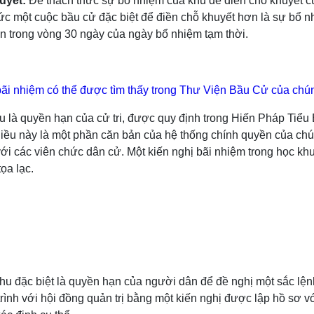
huyết:
Để thách thức sự bổ nhiệm của khu để điền chỗ khuyết củ
ức một cuộc bầu cử đặc biệt để điền chỗ khuyết hơn là sự bổ nh
 trong vòng 30 ngày của ngày bổ nhiệm tạm thời.
 bãi nhiệm có thể được tìm thấy trong Thư Viện Bầu Cử của chún
hu là quyền hạn của cử tri, được quy định trong Hiến Pháp Tiể
Điều này là một phần căn bản của hệ thống chính quyền của ch
 với các viên chức dân cử. Một kiến nghị bãi nhiệm trong học 
ọa lạc.
 khu đặc biệt là quyền hạn của người dân để đề nghị một sắc lệ
rình với hội đồng quản trị bằng một kiến nghị được lập hồ sơ 