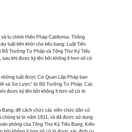
t và tu chính Hiến Pháp California. Thông
dự luật tiên khởi cho tiểu bang: Luật Tiên
bởi Bộ Trưởng Tư Pháp và Tổng Thư Ký Tiểu
 sau khi được ký tên bởi không ít hơn số cử
bỏ những luật được Cơ Quan Lập Pháp ban
êu Đề và Sơ Lược" từ Bộ Trưởng Tư Pháp. Các
i được ký tên bởi không ít hơn số cử tri
ểu Bang, để cách chức các viên chức dân cử
ủa chúng ta từ năm 1911, và đã được sử dụng
ởi văn phòng của Tổng Thư Ký Tiểu Bang. Kiến
 bởi không ít hơn số cử tri được xác định cụ