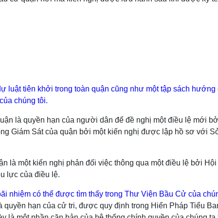
dự luật tiên khởi trong toàn quận cũng như một tập sách hướng 
của chúng tôi.
 quận là quyền hạn của người dân để đề nghị một điều lệ mới bở
ồng Giám Sát của quận bởi một kiến nghị được lập hồ sơ với Sở
n là một kiến nghị phản đối việc thông qua một điều lệ bởi Hộ
 lực của điều lệ.
 bãi nhiệm có thể được tìm thấy trong Thư Viện Bầu Cử của chún
là quyền hạn của cử tri, được quy định trong Hiến Pháp Tiểu B
này là một phần căn bản của hệ thống chính quyền của chúng t