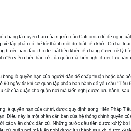
tiểu bang là quyền hạn của người dân California để đề nghị luậ
 về lập pháp có thể trở thành một dự luật tiên khởi. Có hai loại 
g bước ban đầu cho dự luật tiên khởi tiểu bang được xử lý 
rình đến viên chức bầu cử của quận mà kiến nghị được lưu hành,
iểu bang là quyền hạn của người dân để chấp thuận hoặc bác 
ỉ có 90 ngày từ khi cơ quan lập pháp ban hành để yêu cầu "Ti
ầu cử của quận cho quận nơi mà kiến nghị được lưu hành, sau kh
bang là quyền hạn của cử tri, được quy định trong Hiến Pháp Ti
hạn. Điều này là một phần căn bản của hệ thống chính quyền c
i với các viên chức dân cử. Những bước đầu tiên được xử lý b
bầu cử quận nơi mà kiến nghị được lưu hành sau khi được ký tên