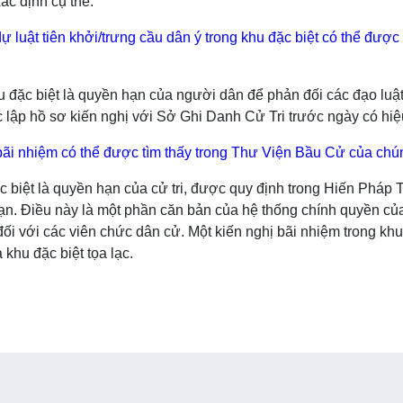
ác định cụ thể.
 dự luật tiên khởi/trưng cầu dân ý trong khu đặc biệt có thể đư
u đặc biệt là quyền hạn của người dân để phản đối các đạo luậ
ệc lập hồ sơ kiến nghị với Sở Ghi Danh Cử Tri trước ngày có hiệ
 bãi nhiệm có thể được tìm thấy trong Thư Viện Bầu Cử của chún
c biệt là quyền hạn của cử tri, được quy định trong Hiến Pháp
hạn. Điều này là một phần căn bản của hệ thống chính quyền c
 đối với các viên chức dân cử. Một kiến nghị bãi nhiệm trong kh
khu đặc biệt tọa lạc.