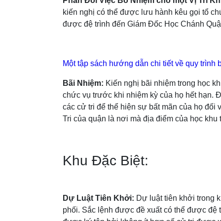
Phản Đối Việc Bổ Nhiệm cho một Vị Trí K
kiến nghị có thể được lưu hành kêu gọi tổ ch
được đệ trình đến Giám Đốc Học Chánh Quận
Một tập sách hướng dẫn chi tiết về quy trình
Bãi Nhiệm:
Kiến nghị bãi nhiệm trong học k
chức vụ trước khi nhiệm kỳ của họ hết hạn. 
các cử tri để thể hiện sự bất mãn của họ đối
Tri của quận là nơi mà địa điểm của học khu t
Khu Đặc Biệt:
Dự Luật Tiên Khởi:
Dự luật tiên khởi trong
phối. Sắc lệnh được đề xuất có thể được đệ t