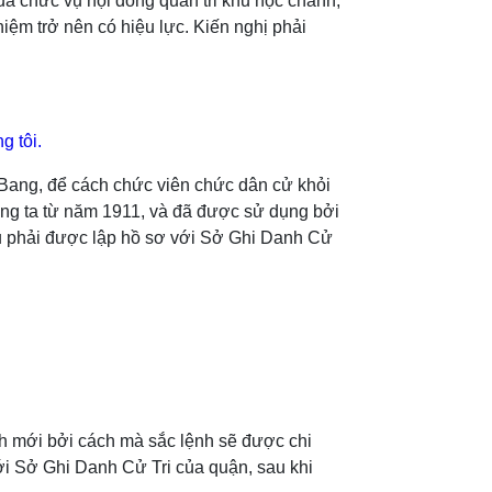
a chức vụ hội đồng quản tri khu học chánh,
iệm trở nên có hiệu lực. Kiến nghị phải
g tôi.
u Bang, để cách chức viên chức dân cử khỏi
úng ta từ năm 1911, và đã được sử dụng bởi
khu phải được lập hồ sơ với Sở Ghi Danh Cử
nh mới bởi cách mà sắc lệnh sẽ được chi
với Sở Ghi Danh Cử Tri của quận, sau khi