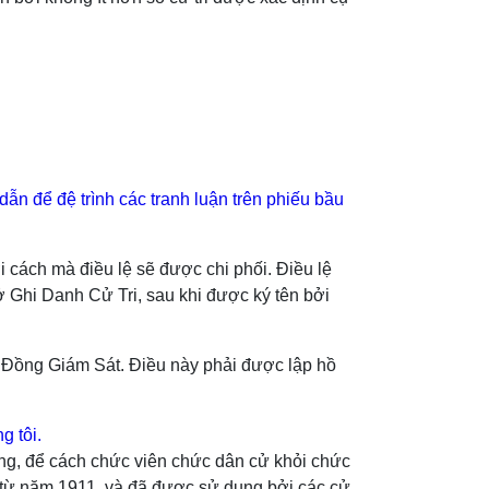
dẫn để đệ trình các tranh luận trên phiếu bầu
i cách mà điều lệ sẽ được chi phối. Điều lệ
 Ghi Danh Cử Tri, sau khi được ký tên bởi
i Đồng Giám Sát. Điều này phải được lập hồ
g tôi.
ang, để cách chức viên chức dân cử khỏi chức
a từ năm 1911, và đã được sử dụng bởi các cử