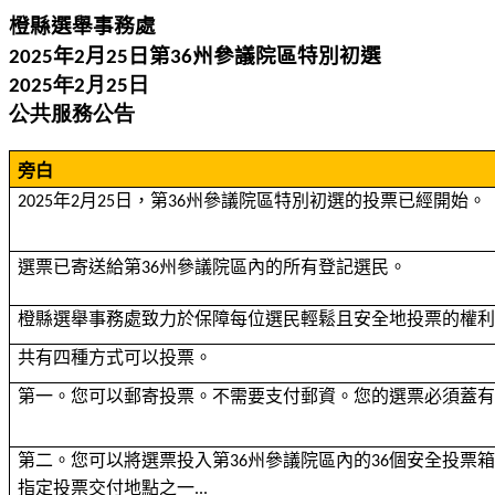
橙縣選舉事務處
年
月
日第
州參議院區特別初選
2025
2
25
36
年
月
日
2025
2
25
公共服務公告
旁白
年
月
日，第
州參議院區特別初選的投票已經開始。
2025
2
25
36
選票已寄送給第
州參議院區內的所有登記選民。
36
橙縣選舉事務處致力於保障每位選民輕鬆且安全地投票的權
共有四種方式可以投票。
第一。您可以郵寄投票。不需要支付郵資。您的選票必須蓋
第二。您可以將選票投入第
州參議院區內的
個安全投票
36
36
指定投票交付地點之一
...