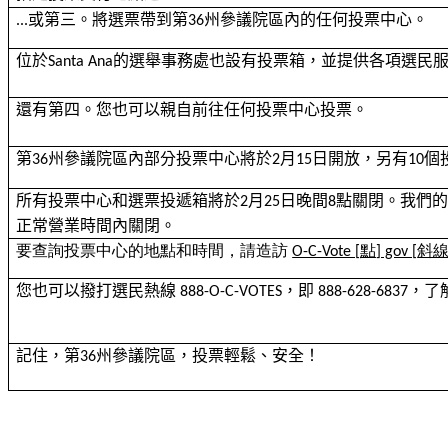
或第三。將選票帶到第
州參議院區內的任何投票中心。
...
36
位於
的選舉事務處也設有投票箱，並提供各項選民
Santa Ana
還有第四。您也可以親自前往任何投票中心投票。
第
州參議院區內部分投票中心將於
月
日開放，另有
個
36
2
15
10
所有投票中心和選票投遞箱將於
月
日晚間
點關閉。我們
2
25
8
正常營業時間內關閉。
要查詢投票中心的地點和時間，請造訪
點
斜
O-C-Vote [
] gov [
您也可以撥打選民熱線
，即
，了
888-O-C-VOTES
888-628-6837
記住，第
州參議院區，投票輕鬆、安全！
36